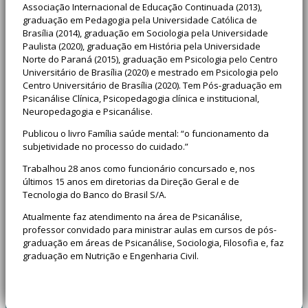
Associação Internacional de Educação Continuada (2013),
graduação em Pedagogia pela Universidade Católica de
Brasília (2014), graduação em Sociologia pela Universidade
Paulista (2020), graduação em História pela Universidade
Norte do Paraná (2015), graduação em Psicologia pelo Centro
Universitário de Brasília (2020) e mestrado em Psicologia pelo
Centro Universitário de Brasília (2020). Tem Pós-graduação em
Psicanálise Clínica, Psicopedagogia clínica e institucional,
Neuropedagogia e Psicanálise.
Publicou o livro Família saúde mental: “o funcionamento da
subjetividade no processo do cuidado.”
Trabalhou 28 anos como funcionário concursado e, nos
últimos 15 anos em diretorias da Direção Geral e de
Tecnologia do Banco do Brasil S/A.
Atualmente faz atendimento na área de Psicanálise,
professor convidado para ministrar aulas em cursos de pós-
graduação em áreas de Psicanálise, Sociologia, Filosofia e, faz
graduação em Nutrição e Engenharia Civil.