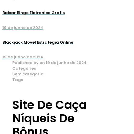
Baixar Bingo Eletronico Gratis
19 de junho de 2024
Blackjack Móvel Estratégia Online
19 de junho de 2024
Published by
on
19 de junho de 2024
Categories
Sem categoria
Tags
Site De Caça
Níqueis De
Bônus