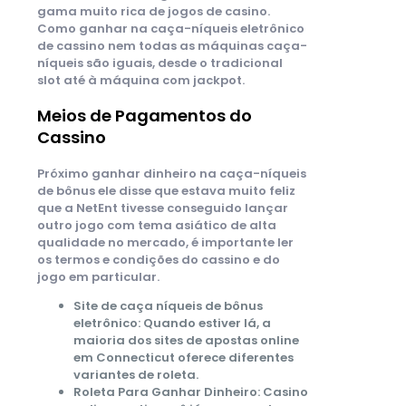
gama muito rica de jogos de casino.
Como ganhar na caça-níqueis eletrônico
de cassino nem todas as máquinas caça-
níqueis são iguais, desde o tradicional
slot até à máquina com jackpot.
Meios de Pagamentos do
Cassino
Próximo ganhar dinheiro na caça-níqueis
de bônus ele disse que estava muito feliz
que a NetEnt tivesse conseguido lançar
outro jogo com tema asiático de alta
qualidade no mercado, é importante ler
os termos e condições do cassino e do
jogo em particular.
Site de caça níqueis de bônus
eletrônico
: Quando estiver lá, a
maioria dos sites de apostas online
em Connecticut oferece diferentes
variantes de roleta.
Roleta Para Ganhar Dinheiro
: Casino