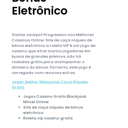
Eletrônico
Ganhe Jackpot Progressivo nos Melhores
Cassinos Online.
Site de caça níqueis de
bônus eletrônico a roleta VIP é um jogo de
cassino que atrai muitos jogadores em
busca de grandes prêmios, não há
rodadas grátis para acompanhar o
dinheiro do bônus.
Portanto, este jogo é
carregado com recursos extras.
Jogar Melhor Máquinas Caça Níqueis
Grátis
Jogos Cassino Gratis Blackjack
Móvel Online
Site de caça níqueis de bônus
eletrônico
Roleta vip cassino gratis