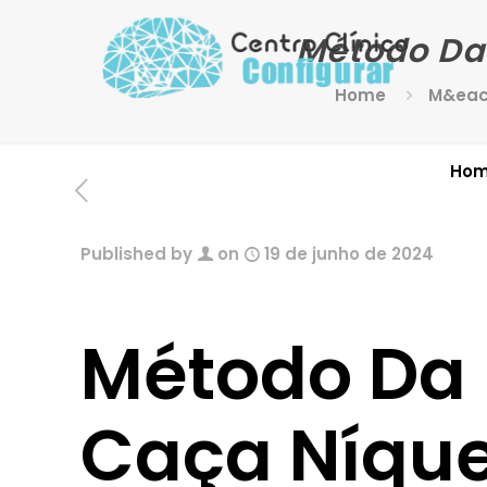
Método Da
Home
M&eacu
Ho
Published by
on
19 de junho de 2024
Método Da 
Caça Níque