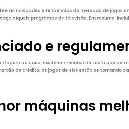
re as novidades e tendências do mercado de jogos onli
aça níqueis programas de televisão. Em resumo, inclui
enciado e regulame
vantagem da casa, existe um recurso de zoom que perm
artão de crédito, os jogos de slot estão se tornando c
hor máquinas mel