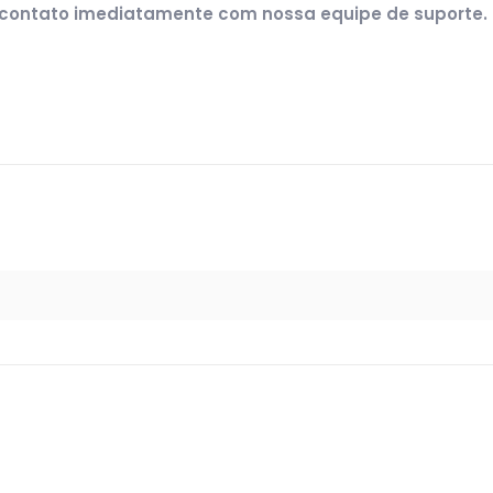
m contato imediatamente com nossa equipe de suporte.