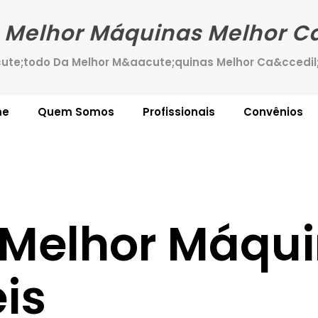
 Melhor Máquinas Melhor Ca
te;todo Da Melhor M&aacute;quinas Melhor Ca&ccedil;
me
Quem Somos
Profissionais
Convênios
Melhor Máqui
is