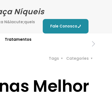
ça Níqueis
a N&iacute;queis
Fale Conosco
Tratamentos
Tags
Categories
nas Melhor