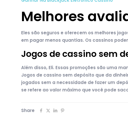
Ganhar Na Blackjack Eletrônico Cassino
Melhores avali
Eles são seguros e oferecem os melhores jogo
em pagar menos quantias. Os cassinos podem of
Jogos de cassino sem de
Além disso, Eli. Essas promoções são uma man
Jogos de cassino sem depósito que da dinhei
jogados sem a necessidade de fazer um depós
se refere ao valor máximo que você pode sac
Share