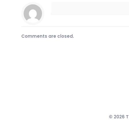
Comments are closed.
© 2026 T