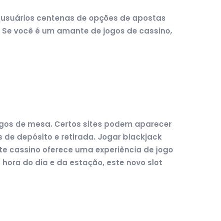
s usuários centenas de opções de apostas
r. Se você é um amante de jogos de cassino,
jogos de mesa. Certos sites podem aparecer
de depósito e retirada. Jogar blackjack
ste cassino oferece uma experiência de jogo
 hora do dia e da estação, este novo slot