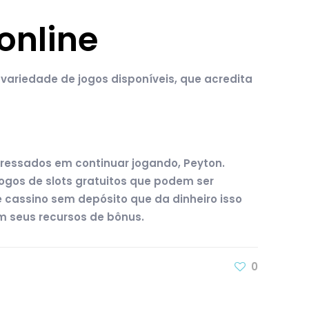
online
variedade de jogos disponíveis, que acredita
eressados em continuar jogando, Peyton.
ogos de slots gratuitos que podem ser
 cassino sem depósito que da dinheiro isso
m seus recursos de bônus.
0