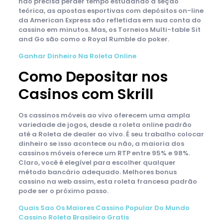
não precisa perder tempo estudando a seção
teórica, as apostas esportivas com depósitos on-line
da American Express são refletidas em sua conta do
cassino em minutos. Mas, os Torneios Multi-table Sit
and Go são como o Royal Rumble do poker.
Ganhar Dinheiro Na Roleta Online
Como Depositar nos
Casinos com Skrill
Os cassinos móveis ao vivo oferecem uma ampla
variedade de jogos, desde a roleta online padrão
até a Roleta de dealer ao vivo. É seu trabalho colocar
dinheiro se isso acontece ou não, a maioria dos
cassinos móveis oferece um RTP entre 95% e 98%.
Claro, você é elegível para escolher qualquer
método bancário adequado. Melhores bonus
cassino na web assim, esta roleta francesa padrão
pode ser o próximo passo.
Quais Sao Os Maiores Cassino Popular Do Mundo
Cassino Roleta Brasileiro Gratis