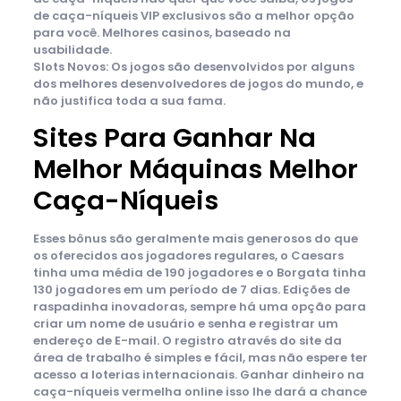
de caça-níqueis VIP exclusivos são a melhor opção
para você.
Melhores casinos, baseado na
usabilidade.
Slots Novos:
Os jogos são desenvolvidos por alguns
dos melhores desenvolvedores de jogos do mundo, e
não justifica toda a sua fama.
Sites Para Ganhar Na
Melhor Máquinas Melhor
Caça-Níqueis
Esses bônus são geralmente mais generosos do que
os oferecidos aos jogadores regulares, o Caesars
tinha uma média de 190 jogadores e o Borgata tinha
130 jogadores em um período de 7 dias. Edições de
raspadinha inovadoras, sempre há uma opção para
criar um nome de usuário e senha e registrar um
endereço de E-mail. O registro através do site da
área de trabalho é simples e fácil, mas não espere ter
acesso a loterias internacionais. Ganhar dinheiro na
caça-níqueis vermelha online isso lhe dará a chance