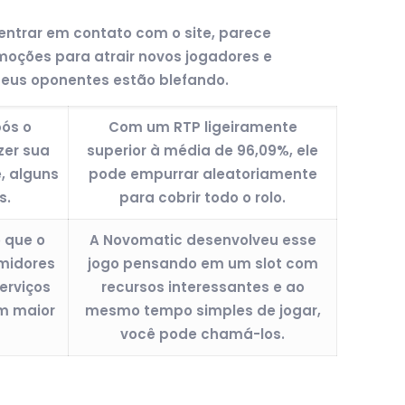
 entrar em contato com o site, parece
moções para atrair novos jogadores e
seus oponentes estão blefando.
pós o
Com um RTP ligeiramente
zer sua
superior à média de 96,09%, ele
, alguns
pode empurrar aleatoriamente
s.
para cobrir todo o rolo.
o que o
A Novomatic desenvolveu esse
midores
jogo pensando em um slot com
erviços
recursos interessantes e ao
em maior
mesmo tempo simples de jogar,
você pode chamá-los.