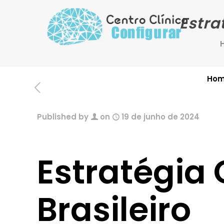
Estra
Ho
Published by
on
19 de junho de 2024
Estratégia
Brasileiro