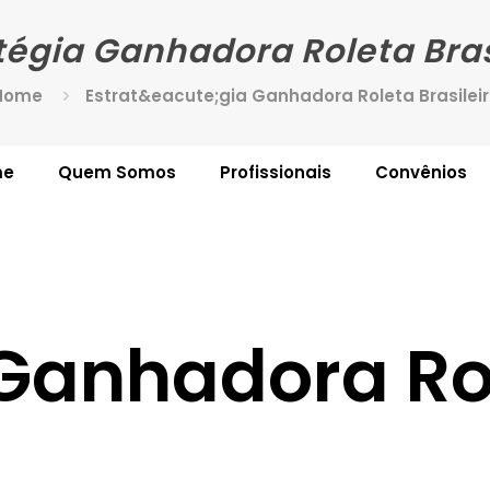
tégia Ganhadora Roleta Bras
Home
Estrat&eacute;gia Ganhadora Roleta Brasilei
me
Quem Somos
Profissionais
Convênios
 Ganhadora Ro