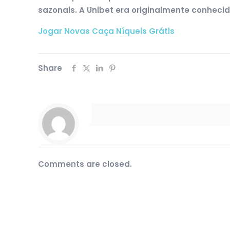
sazonais. A Unibet era originalmente conhecid
Jogar Novas Caça Níqueis Grátis
Share
Comments are closed.