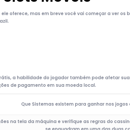
ele oferece, mas em breve você vai começar a ver os be
zil.
 grátis, a habilidade do jogador também pode afetar s
 opções de pagamento em sua moeda local.
Que Sistemas existem para ganhar nos jogos d
ções na tela da máquina e verifique as regras do cassi
se enquadram em uma das duas ca