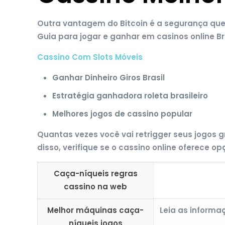
Outra vantagem do Bitcoin é a segurança que 
Guia para jogar e ganhar em casinos online Bra
Cassino Com Slots Móveis
Ganhar Dinheiro Giros Brasil
Estratégia ganhadora roleta brasileiro
Melhores jogos de cassino popular
Quantas vezes você vai retrigger seus jogos
disso, verifique se o cassino online oferece
Caça-níqueis regras
cassino na web
Melhor máquinas caça-
Leia as informa
níqueis jogos