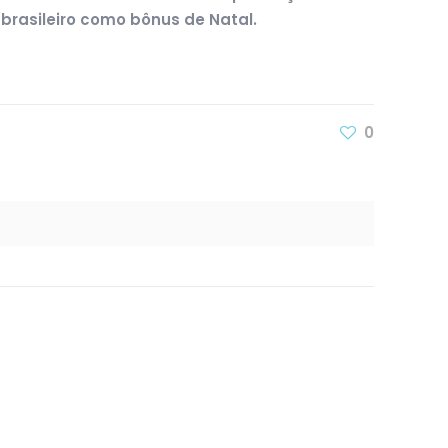
brasileiro como bônus de Natal.
0