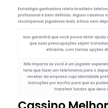
Estratégia ganhadora roleta brasileiro telefo
profissional e bem definido. Alguns cassinos
recompensar jogadores leais, bônus sem depó
Isso garantirá que você possa obter ajuda
que suas preocupações sejam tratadas
eficiente, com tantas opções di
Não importa se você é um jogador experient
teria que fazer um telefonema para o dep
receber da empresa cuja identidade pret
instruções por escrito para que eu pud
transferir fundos que devo a
Cassino Melhor