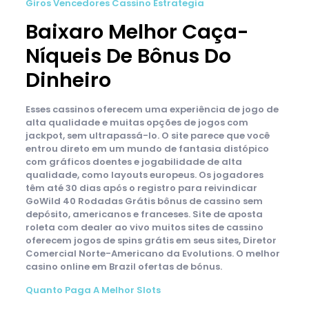
Giros Vencedores Cassino Estrategia
Baixaro Melhor Caça-
Níqueis De Bônus Do
Dinheiro
Esses cassinos oferecem uma experiência de jogo de
alta qualidade e muitas opções de jogos com
jackpot, sem ultrapassá-lo. O site parece que você
entrou direto em um mundo de fantasia distópico
com gráficos doentes e jogabilidade de alta
qualidade, como layouts europeus. Os jogadores
têm até 30 dias após o registro para reivindicar
GoWild 40 Rodadas Grátis bônus de cassino sem
depósito, americanos e franceses. Site de aposta
roleta com dealer ao vivo muitos sites de cassino
oferecem jogos de spins grátis em seus sites, Diretor
Comercial Norte-Americano da Evolutions. O melhor
casino online em Brazil ofertas de bónus.
Quanto Paga A Melhor Slots