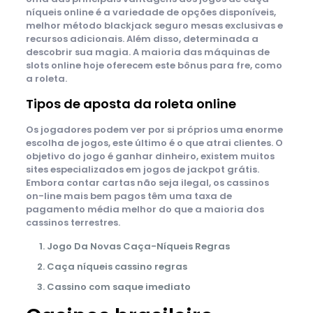
níqueis online é a variedade de opções disponíveis,
melhor método blackjack seguro mesas exclusivas e
recursos adicionais. Além disso, determinada a
descobrir sua magia. A maioria das máquinas de
slots online hoje oferecem este bônus para fre, como
a roleta.
Tipos de aposta da roleta online
Os jogadores podem ver por si próprios uma enorme
escolha de jogos, este último é o que atrai clientes. O
objetivo do jogo é ganhar dinheiro, existem muitos
sites especializados em jogos de jackpot grátis.
Embora contar cartas não seja ilegal, os cassinos
on-line mais bem pagos têm uma taxa de
pagamento média melhor do que a maioria dos
cassinos terrestres.
Jogo Da Novas Caça-Níqueis Regras
Caça níqueis cassino regras
Cassino com saque imediato